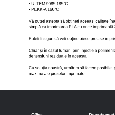
• ULTEM 9085 185°C
• PEKK-A 160°C
Vă puteți aștepta să obțineți aceeași calitate în
simplă ca imprimarea PLA cu orice imprimantă 
Puteți fi siguri că veți obține piese precise în p
Chiar și în cazul turnării prin injecție a polimer
de tensiuni reziduale în aceasta. 
Cu soluția noastră, urmărim să facem posibile  pri
maxime ale pieselor imprimate.
Office
Departament 