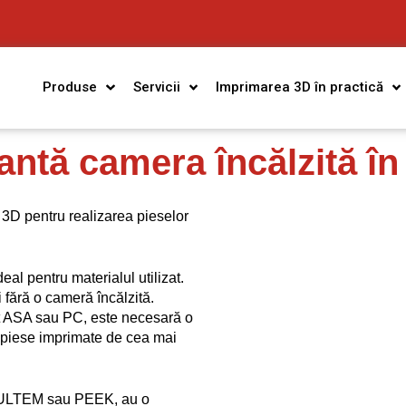
Produse
Servicii
Imprimarea 3D în practică
antă camera încălzită î
3D pentru realizarea pieselor 
al pentru materialul utilizat. 
 fără o cameră încălzită. 
t ASA sau PC, este necesară o 
 piese imprimate de cea mai 
m ULTEM sau PEEK, au o 