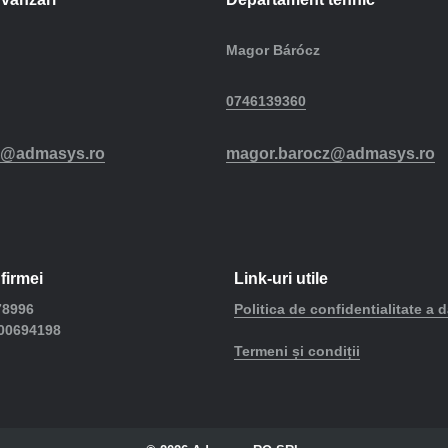
Magor Bárócz
0746139360
r@admasys.ro
magor.barocz@admasys.ro
firmei
Link-uri utile
8996
Politica de confidentialitate a d
00694198
Termeni și condiții