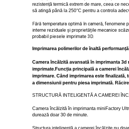
rezistență termică extrem de mare, ceea ce nece
să atingă până la 250°C pentru a controla adec
Fără temperatura optimă în cameră, fenomene pr
interne reziduale și proprietățile mecanice scăz
probabil piesele imprimate 3D.
Imprimarea polimerilor de înaltă performanț
Camera încălzită avansată în imprimanta 3d 
imprimate.Funcția principală a camerei încăl
imprimare. Când imprimarea este finalizată, 
a dimensiunii pentru piesa imprimată.
Răcire
STRUCTURĂ INTELIGENTĂ A CAMEREI ÎNC
Camera încălzită în imprimanta miniFactory Ultr
durează doar 30 de minute. 
Structura inteligentă a camerei încălzite nu doa