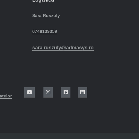
Sára Ruszuly
0746139359
sara.ruszuly@admasys.ro
atelor