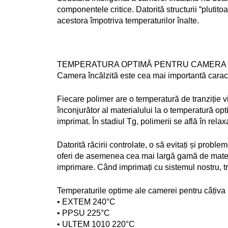
componentele critice. Datorită structurii “plutit
acestora împotriva temperaturilor înalte.
TEMPERATURA OPTIMĂ PENTRU CAMERA 
Camera încălzită este cea mai importantă caract
Fiecare polimer are o temperatură de tranziție
înconjurător al materialului la o temperatură op
imprimat. În stadiul Tg, polimerii se află în relax
Datorită răcirii controlate, o să evitați și probl
oferi de asemenea cea mai largă gamă de materiale
imprimare. Când imprimați cu sistemul nostru, 
Temperaturile optime ale camerei pentru câțiva 
• EXTEM 240°C
• PPSU 225°C
• ULTEM 1010 220°C