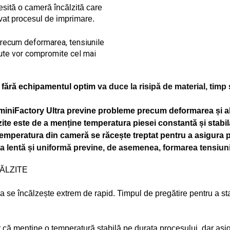
sită o cameră încălzită care 
vat procesul de imprimare. 
ecum deformarea, tensiunile 
ute vor compromite cel mai 
ă fără echipamentul optim
va duce la risipă de material, timp 
miniFactory Ultra previne probleme precum deformarea și alt
zite este de a menține temperatura piesei constantă și stabi
temperatura din cameră se răcește treptat pentru a asigura p
a lentă și uniformă previne, de asemenea, formarea tensiuni
ĂLZITE
a se încălzește extrem de rapid. Timpul de pregătire pentru a st
r că menține o temperatură stabilă pe durata procesului, dar asigu