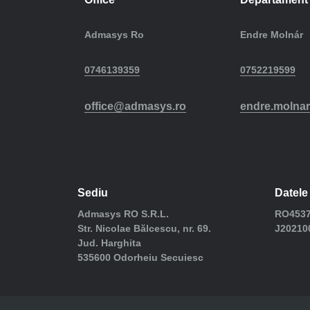
Admasys Ro
Endre Molnár
0746139359
0752219599
office@admasys.ro
endre.molna
Sediu
Datele 
Admasys RO S.R.L.
RO4537
Str. Nicolae Bălcescu, nr. 69.
J20210
Jud. Harghita
535600 Odorheiu Secuiesc