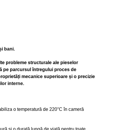
și bani.
e probleme structurale ale pieselor
lă pe parcursul întregului proces de
roprietăți mecanice superioare și o precizie
lor interne.
abiliza o temperatură de 220°C în cameră 
ră și o durată lungă de viață pentru toate 