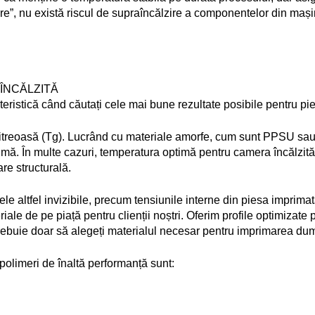
oare”, nu există riscul de supraîncălzire a componentelor din mași
ÎNCĂLZITĂ
eristică când căutați cele mai bune rezultate posibile pentru p
 vitreoasă (Tg). Lucrând cu materiale amorfe, cum sunt PPSU sau
timă. În multe cazuri, temperatura optimă pentru camera încălzit
are structurală. 
emele altfel invizibile, precum tensiunile interne din piesa imprima
 de pe piață pentru clienții noștri. Oferim profile optimizate pen
trebuie doar să alegeți materialul necesar pentru imprimarea d
polimeri de înaltă performanță sunt: