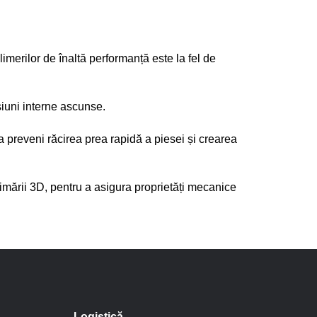
imerilor de înaltă performanță este la fel de 
nsiuni interne ascunse. 
 a preveni răcirea prea rapidă a piesei și crearea 
rimării 3D, pentru a asigura proprietăți mecanice 
Logistică