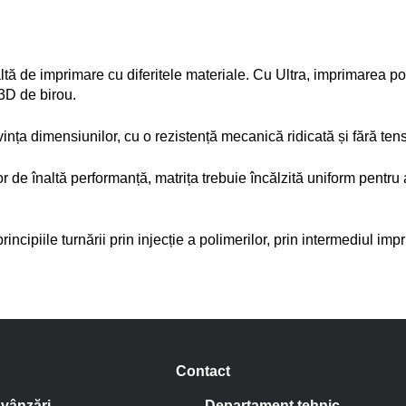
altă de imprimare cu diferitele materiale. Cu Ultra, imprimarea pol
3D de birou.
rivința dimensiunilor, cu o rezistență mecanică ridicată și fără te
ilor de înaltă performanță, matrița trebuie încălzită uniform pentru
ncipiile turnării prin injecție a polimerilor, prin intermediul imp
Contact
vânzări
Departament tehnic