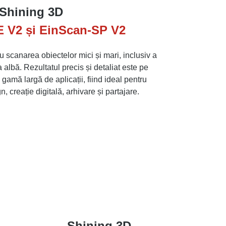
Shining 3D
 V2 și EinScan-SP V2
 scanarea obiectelor mici și mari, inclusiv a
a albă. Rezultatul precis și detaliat este pe
 gamă largă de aplicații, fiind ideal pentru
n, creație digitală, arhivare și partajare.
Shining 3D