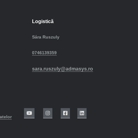
Logistică
Sára Ruszuly
0746139359
sara.ruszuly@admasys.ro
atelor