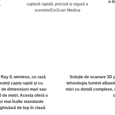
a d
,
captură rapidă, precisă și sigură a
scenelorEinScan Medixa
Ray II, wireless, cu rază
Soluție de scanare 3D po
puteți capta rapid și cu
tehnologia luminii albast
e de dimensiuni mari sau
mici cu detalii complexe,
0 de metri. Acesta oferă o
or mai înalte standarde
ghiulară de top în clasă.