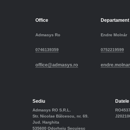
Office
Departament 
Admasys Ro
Endre Molnár
0746139359
0752219599
office@admasys.ro
endre.molna
Sediu
Datele 
Admasys RO S.R.L.
RO4537
Str. Nicolae Bălcescu, nr. 69.
J20210
Jud. Harghita
535600 Odorheiu Secuiesc