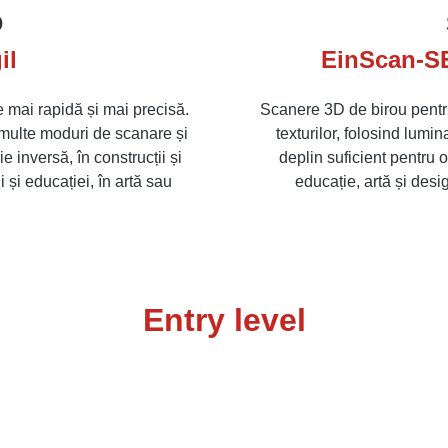
D
il
EinScan-SE
e mai rapidă și mai precisă.
Scanere 3D de birou pentru
i multe moduri de scanare și
texturilor, folosind lumin
e inversă, în construcții și
deplin suficient pentru o
i și educației, în artă sau
educație, artă și desig
Entry level