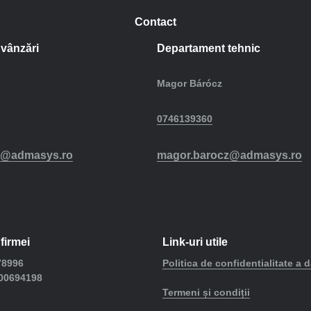
Contact
vânzări
Departament tehnic
Magor Bárócz
0746139360
r@admasys.ro
magor.barocz@admasys.ro
firmei
Link-uri utile
8996
Politica de confidentialitate a d
00694198
Termeni și condiții