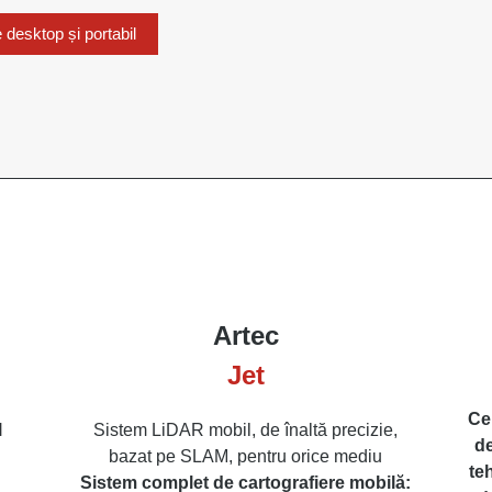
 desktop și portabil
Artec
Jet
Ce
l
Sistem LiDAR mobil, de înaltă precizie,
de
bazat pe SLAM, pentru orice mediu
te
Sistem complet de cartografiere mobilă: