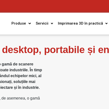
Produse
Servicii
Imprimarea 3D în practică
desktop, portabile și en
 o gamă de scanere
ate industriile. În timp
ndul echipelor mici, al
ionați, soluțiile mai
iectare și în industrie.
em, de asemenea, o gamă