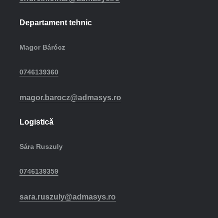
Departament tehnic
Magor Bárócz
0746139360
magor.barocz@admasys.ro
Logistică
Sára Ruszuly
0746139359
sara.ruszuly@admasys.ro