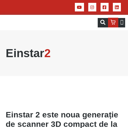
Servicii – Centrul de aplicații pentru 
Imprim
Einstar
2
Einstar 2 este noua generație
de scanner 3D compact de la