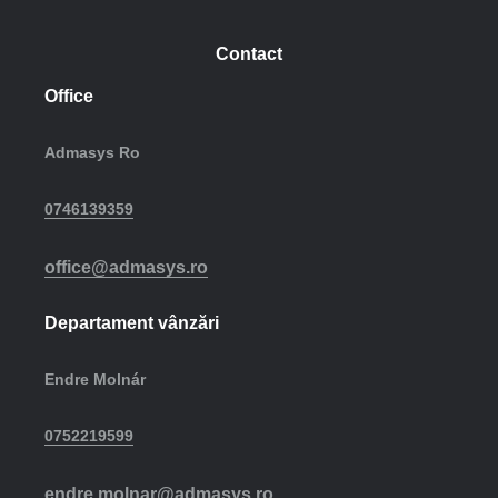
Contact
Office
Admasys Ro
0746139359
office@admasys.ro
Departament vânzări
Endre Molnár
0752219599
endre.molnar@admasys.ro