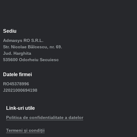
Sediu
Admasys RO S.R.L.
Str. Nicolae Bălcescu, nr. 69.
Jud. Harghita
535600 Odorheiu Secuiesc
Datele firmei
RO45378996
J2021000694198
Link-uri utile
Politica de confidentialitate a datelor
Termeni și condiții