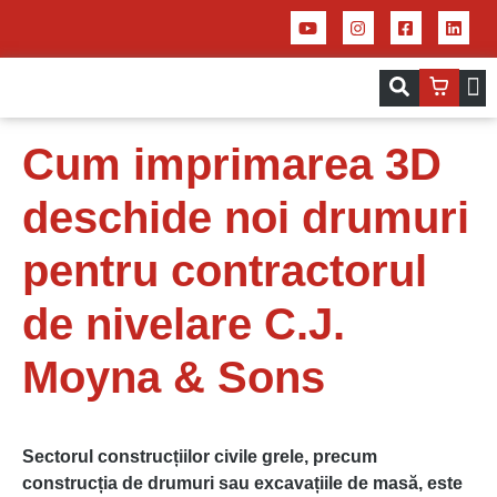
Servicii – Centrul de aplicații pentru 
Imprim
Cum imprimarea 3D
deschide noi drumuri
pentru contractorul
de nivelare C.J.
Moyna & Sons
Sectorul construcțiilor civile grele, precum
construcția de drumuri sau excavațiile de masă, este