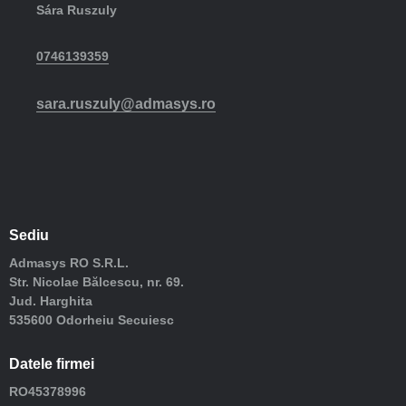
Sára Ruszuly
0746139359
sara.ruszuly@admasys.ro
Sediu
Admasys RO S.R.L.
Str. Nicolae Bălcescu, nr. 69.
Jud. Harghita
535600 Odorheiu Secuiesc
Datele firmei
RO45378996