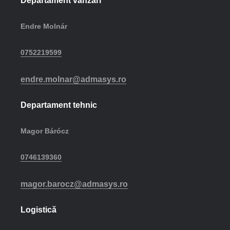
Departament vânzări
Endre Molnár
0752219599
endre.molnar@admasys.ro
Departament tehnic
Magor Bárócz
0746139360
magor.barocz@admasys.ro
Logistică