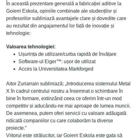
În această prezentare generală a fabricației aditive la
Goierri Eskola, opiniile combinate ale studenților și
profesorilor subliniază avantajele clare și dovedite care
au rezultat din angajamentul lor față de inovație și
tehnologie:
Valoarea tehnologiei:
Ușurința de utilizare/curba rapidă de învățare
Software-ul Eiger™: ușor de utilizat
Acces la Universitatea Markforged
Aitor Zuriarrain subliniază: „Introducerea sistemului Metal
X în cadrul centrului nostru a însemnat o schimbare în
bine în formare, extinzând ceea ce oferim într-un mod
competitiv și aducându-ne mai aproape de lumea muncii.
De asemenea, putem oferi servicii cu valoare adăugată
ridicată companiilor cu care colaborăm la diverse
proiecte.”
Viitorul este strălucitor, iar Goierri Eskola este gata să