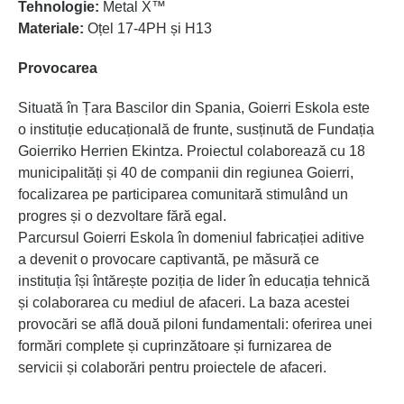
Tehnologie:
Metal X™
Materiale:
Oțel 17-4PH și H13
Provocarea
Situată în Țara Bascilor din Spania, Goierri Eskola este
o instituție educațională de frunte, susținută de Fundația
Goierriko Herrien Ekintza. Proiectul colaborează cu 18
municipalități și 40 de companii din regiunea Goierri,
focalizarea pe participarea comunitară stimulând un
progres și o dezvoltare fără egal.
Parcursul Goierri Eskola în domeniul fabricației aditive
a devenit o provocare captivantă, pe măsură ce
instituția își întărește poziția de lider în educația tehnică
și colaborarea cu mediul de afaceri. La baza acestei
provocări se află două piloni fundamentali: oferirea unei
formări complete și cuprinzătoare și furnizarea de
servicii și colaborări pentru proiectele de afaceri.