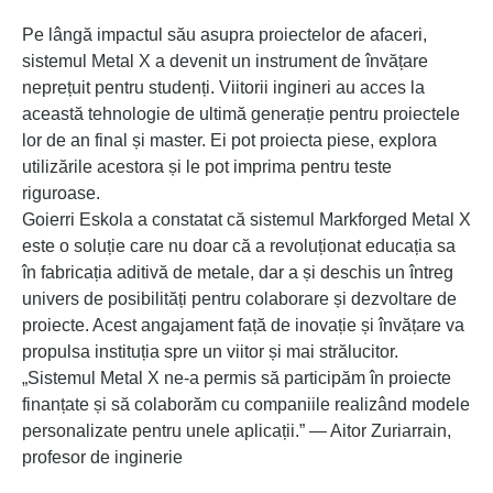
Pe lângă impactul său asupra proiectelor de afaceri,
sistemul Metal X a devenit un instrument de învățare
neprețuit pentru studenți. Viitorii ingineri au acces la
această tehnologie de ultimă generație pentru proiectele
lor de an final și master. Ei pot proiecta piese, explora
utilizările acestora și le pot imprima pentru teste
riguroase.
Goierri Eskola a constatat că sistemul Markforged Metal X
este o soluție care nu doar că a revoluționat educația sa
în fabricația aditivă de metale, dar a și deschis un întreg
univers de posibilități pentru colaborare și dezvoltare de
proiecte. Acest angajament față de inovație și învățare va
propulsa instituția spre un viitor și mai strălucitor.
„Sistemul Metal X ne-a permis să participăm în proiecte
finanțate și să colaborăm cu companiile realizând modele
personalizate pentru unele aplicații.” — Aitor Zuriarrain,
profesor de inginerie