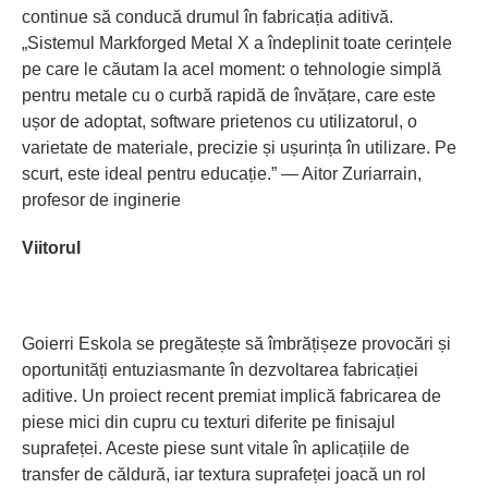
continue să conducă drumul în fabricația aditivă.
„Sistemul Markforged Metal X a îndeplinit toate cerințele
pe care le căutam la acel moment: o tehnologie simplă
pentru metale cu o curbă rapidă de învățare, care este
ușor de adoptat, software prietenos cu utilizatorul, o
varietate de materiale, precizie și ușurința în utilizare. Pe
scurt, este ideal pentru educație.” — Aitor Zuriarrain,
profesor de inginerie
Viitorul
Goierri Eskola se pregătește să îmbrățișeze provocări și
oportunități entuziasmante în dezvoltarea fabricației
aditive. Un proiect recent premiat implică fabricarea de
piese mici din cupru cu texturi diferite pe finisajul
suprafeței. Aceste piese sunt vitale în aplicațiile de
transfer de căldură, iar textura suprafeței joacă un rol