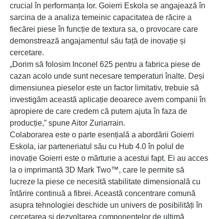
crucial în performanța lor. Goierri Eskola se angajează în
sarcina de a analiza temeinic capacitatea de răcire a
fiecărei piese în funcție de textura sa, o provocare care
demonstrează angajamentul său față de inovație și
cercetare.
„Dorim să folosim Inconel 625 pentru a fabrica piese de
cazan acolo unde sunt necesare temperaturi înalte. Deși
dimensiunea pieselor este un factor limitativ, trebuie să
investigăm această aplicație deoarece avem companii în
apropiere de care credem că putem ajuta în faza de
producție,” spune Aitor Zuriarrain.
Colaborarea este o parte esențială a abordării Goierri
Eskola, iar parteneriatul său cu Hub 4.0 în polul de
inovație Goierri este o mărturie a acestui fapt. Ei au acces
la o imprimantă 3D Mark Two™, care le permite să
lucreze la piese ce necesită stabilitate dimensională cu
întărire continuă a fibrei. Această concentrare comună
asupra tehnologiei deschide un univers de posibilități în
cercetarea și dezvoltarea componentelor de ultimă