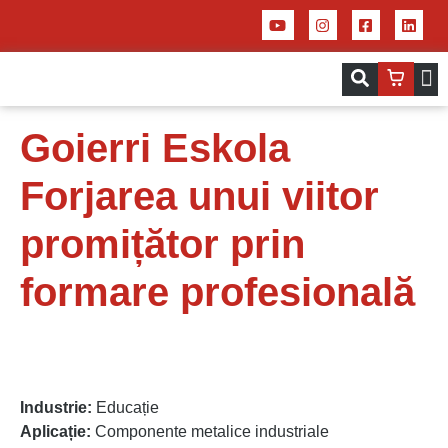
Servicii – Centrul de aplicații pentru 
Imprim
Goierri Eskola
Forjarea unui viitor
promițător prin
formare profesională
Industrie:
Educație
Aplicație:
Componente metalice industriale