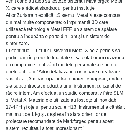
venit când au ales să testeze sistemul Markforged Metal
X, care a ridicat standardul pentru instituție.
Aitor Zuriarrain explică: „Sistemul Metal X este compus
din mai multe componente: o imprimantă 3D care
utilizează tehnologia Metal FFF, un sistem de spălare
pentru a îndepărta o parte din liant și un sistem de
sinterizare.”
El continuă: „Lucrul cu sistemul Metal X ne-a permis să
participăm în proiecte finanțate și să colaborăm ocazional
cu companiile, realizând modele personalizate pentru
unele aplicații.” Aitor detaliază în continuare o realizare
specifică: „Am participat într-un proiect european, unde ni
s-a subcontractat producția unui instrument cu canal de
răcire intern. Am efectuat un studiu comparativ între SLM
și Metal X. Materialele utilizate au fost oțelul inoxidabil
17-4PH și oțelul pentru scule H13. Instrumentul a cântărit
mai mult de 1 kg și, deși era în afara criteriilor de
proiectare recomandate de Markforged pentru acest
sistem, rezultatul a fost impresionant.”