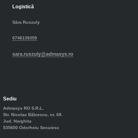
Logistică
Sára Ruszuly
0746139359
sara.ruszuly@admasys.ro
Sediu
Admasys RO S.R.L.
Str. Nicolae Bălcescu, nr. 69.
Jud. Harghita
535600 Odorheiu Secuiesc