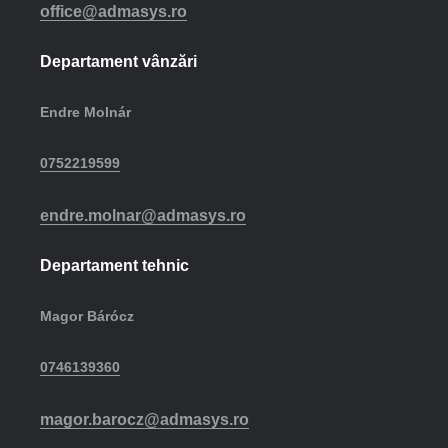
office@admasys.ro
Departament vânzări
Endre Molnár
0752219599
endre.molnar@admasys.ro
Departament tehnic
Magor Bárócz
0746139360
magor.barocz@admasys.ro