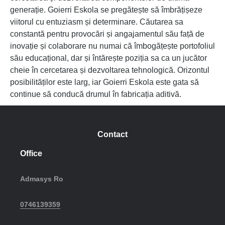
generație. Goierri Eskola se pregătește să îmbrățișeze
viitorul cu entuziasm și determinare. Căutarea sa
constantă pentru provocări și angajamentul său față de
inovație și colaborare nu numai că îmbogățește portofoliul
său educațional, dar și întărește poziția sa ca un jucător
cheie în cercetarea și dezvoltarea tehnologică. Orizontul
posibilităților este larg, iar Goierri Eskola este gata să
continue să conducă drumul în fabricația aditivă.
Contact
Office
Admasys Ro
0746139359