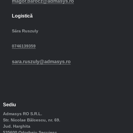
magor.barocz@admasys.ro
Logistică
Sára Ruszuly
0746139359
sara.ruszuly@admasys.ro
Sediu
Admasys RO S.R.L.
Str. Nicolae Bălcescu, nr. 69.
Jud. Harghita
535600 Odorheiu Secuiesc