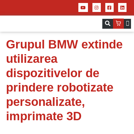
Servicii – Centrul de aplicații pentru 
Imprim
Grupul BMW extinde
utilizarea
dispozitivelor de
prindere robotizate
personalizate,
imprimate 3D