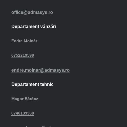
office@admasys.ro
Departament vânzări
Endre Molnár
0752219599
endre.molnar@admasys.ro
Departament tehnic
Magor Bárócz
0746139360