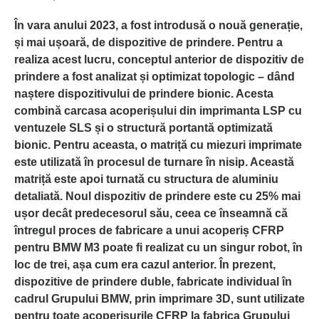
În vara anului 2023, a fost introdusă o nouă generație,
și mai ușoară, de dispozitive de prindere. Pentru a
realiza acest lucru, conceptul anterior de dispozitiv de
prindere a fost analizat și optimizat topologic – dând
naștere dispozitivului de prindere bionic. Acesta
combină carcasa acoperișului din imprimanta LSP cu
ventuzele SLS și o structură portantă optimizată
bionic. Pentru aceasta, o matriță cu miezuri imprimate
este utilizată în procesul de turnare în nisip. Această
matriță este apoi turnată cu structura de aluminiu
detaliată. Noul dispozitiv de prindere este cu 25% mai
ușor decât predecesorul său, ceea ce înseamnă că
întregul proces de fabricare a unui acoperiș CFRP
pentru BMW M3 poate fi realizat cu un singur robot, în
loc de trei, așa cum era cazul anterior. În prezent,
dispozitive de prindere duble, fabricate individual în
cadrul Grupului BMW, prin imprimare 3D, sunt utilizate
pentru toate acoperișurile CFRP la fabrica Grupului