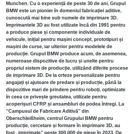
Munchen. Cu o experiență de peste 30 de ani, Grupul
BMW este un pionier în domeniul fabricației aditive,
cunoscută mai bine sub numele de imprimare 3D.
Imprimantele 3D au fost utilizate încă din 1991 pentru
a produce piese și componente individuale de
vehicule, inițial pentru mașini concept, prototipuri și
mașini de curse, iar ulterior pentru modelele de
producție. Grupul BMW produce acum, de asemenea,
numeroase dispozitive de lucru și unelte pentru
propriul sistem de producție, utilizând diferite procese
de imprimare 3D. De la orteze personalizate pentru
angajați și ajutoare de predare și producție, până la
dispozitive mari de prindere pentru roboți, optimizate
în ceea ce privește greutatea, utilizate pentru
acoperișuri CFRP și ansambluri de podea întregi. La
“Campusul de Fabricare Aditivă” din
Oberschleißheim, centrul Grupului BMW pentru
producție, cercetare și formare în imprimare 3D, au
fost „imprimate” peste 300.000 de piese în 2023. De