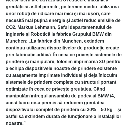
greutății și astfel permite, pe termen mediu, utilizarea
unor roboți de ridicare mai mici și mai ușori, care
necesită mai puțină energie și astfel reduc emisiile de
CO2. Markus Lehmann, Șeful departamentului de
Inginerie și Robotică la fabrica Grupului BMW din
Munchen: „La fabrica din Munchen, extindem
continuu utilizarea dispozitivelor de producție create
prin fabricație aditivă. În ceea ce privește sistemele de
prindere și manipulare, folosim imprimarea 3D pentru
a echipa dispozitivele noastre de prindere existente
cu atașamente imprimate individual și deja înlocuim
sistemele de prindere complete cu structuri portant
optimizate în ceea ce privește greutatea. Când
manipulăm întregul ansamblu de podea al BMW i4,
acest lucru ne-a permis să reducem greutatea
dispozitivului complet de prindere cu 30% – 50 kg – și
astfel să extindem durata de funcționare a instalațiilor
noastre.”