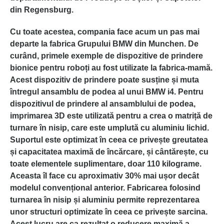
din Regensburg.
Cu toate acestea, compania face acum un pas mai
departe la fabrica Grupului BMW din Munchen. De
curând, primele exemple de dispozitive de prindere
bionice pentru roboți au fost utilizate la fabrica-mamă.
Acest dispozitiv de prindere poate susține și muta
întregul ansamblu de podea al unui BMW i4. Pentru
dispozitivul de prindere al ansamblului de podea,
imprimarea 3D este utilizată pentru a crea o matriță de
turnare în nisip, care este umplută cu aluminiu lichid.
Suportul este optimizat în ceea ce privește greutatea
și capacitatea maximă de încărcare, și cântărește, cu
toate elementele suplimentare, doar 110 kilograme.
Aceasta îl face cu aproximativ 30% mai ușor decât
modelul convențional anterior. Fabricarea folosind
turnarea în nisip și aluminiu permite reprezentarea
unor structuri optimizate în ceea ce privește sarcina.
Acest lucru are ca rezultat o reducere maximă a