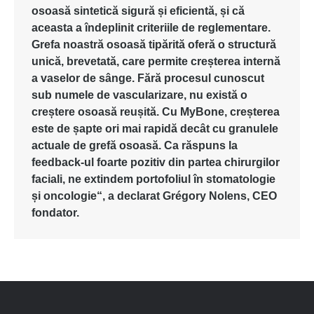
osoasă
sintetică
sigură
și
eficientă
,
și
că
aceasta
a
îndeplinit
criteriile
de
reglementare
.
Grefa
noastră
osoasă
tipărită
oferă
o
structură
unică
,
brevetată
, care
permite
creșterea
internă
a
vaselor
de
sânge
.
Fără
procesul
cunoscut
sub
numele
de
vascularizare
, nu
există
o
creștere
osoasă
reușită
. Cu
MyBone
,
creșterea
este
de
șapte
ori
mai
rapidă
decât
cu
granulele
actuale
de
grefă
osoasă
. Ca
răspuns
la
feedback-
ul
foarte
pozitiv
din
partea
chirurgilor
faciali
, ne
extindem
portofoliul
în
stomatologie
și
oncologie
“, a
declarat
Grégory
Nolens
, CEO
fondator
.