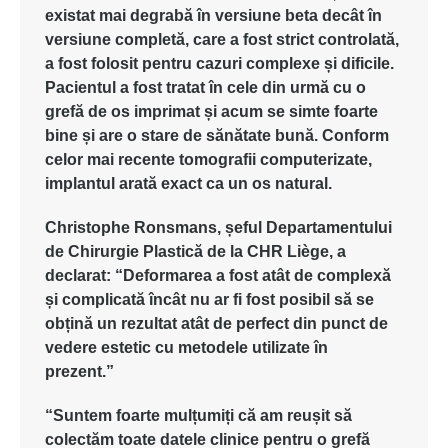
existat
mai
degrabă
în
versiune
beta
decât
în
versiune
completă
, care a
fost
strict
controlată
,
a
fost
folosit
pentru
cazuri
complexe
și
dificile
.
Pacientul
a
fost
tratat
în
cele
din
urmă
cu o
grefă
de
os
imprimat
și
acum
se
simte
foarte
bine
și
are o stare de
sănătate
bună
. Conform
celor
mai
recente
tomografii
computerizate
,
implantul
arată
exact ca un
os
natural.
Christophe Ronsmans,
șeful
Departamentului
de
Chirurgie
Plastică
de la CHR Liège, a
declarat
: “
Deformarea
a
fost
atât
de
complexă
și
complicată
încât
nu
ar
fi
fost
posibil
să
se
obțină
un
rezultat
atât
de perfect din
punct
de
vedere
estetic
cu
metodele
utilizate
în
prezent
.”
“
Suntem
foarte
mulțumiți
că
am
reușit
să
colectăm
toate
datele
clinice
pentru
o
grefă