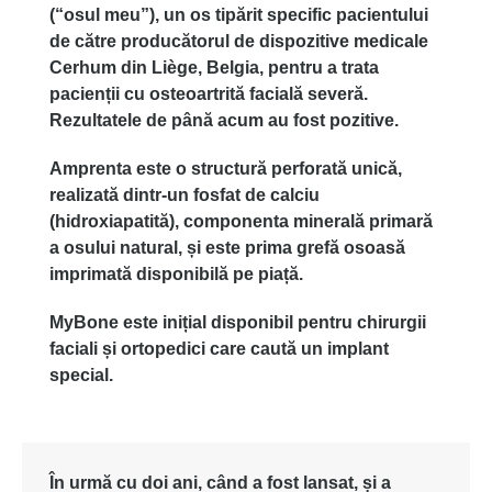
(“
osul
meu”), un
os
tipărit
specific
pacientului
de
către
producătorul
de
dispozitive
medicale
Cerhum
din Liège,
Belgia
,
pentru
a
trata
pacienții
cu
osteoartrită
facială
severă
.
Rezultatele
de
până
acum
au
fost
pozitive
.
Amprenta
este
o
structură
perforată
unică
,
realizată
dintr
-un
fosfat
de
calciu
(
hidroxiapatită
),
componenta
minerală
primară
a
osului
natural,
și
este
prima
grefă
osoasă
imprimată
disponibilă
pe
piață
.
MyBone
este
inițial
disponibil
pentru
chirurgii
faciali
și
ortopedici
care
caută
un implant
special.
În
urmă
cu
doi
ani,
când
a
fost
lansat
,
și
a