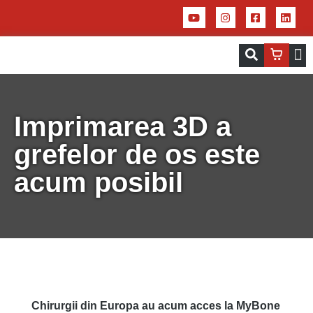
Servicii – Centrul de aplicații pentru 
Imprim
Imprimarea 3D a
grefelor de os este
acum posibil
Chirurgii
din Europa au
acum
acces
la
MyBone