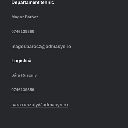
Departament tehnic
Magor Bárócz
0746139360
magor.barocz@admasys.ro
Logistică
Sára Ruszuly
0746139359
sara.ruszuly@admasys.ro