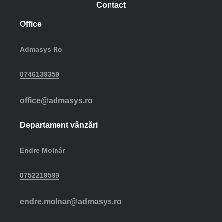
Contact
Office
Admasys Ro
0746139359
office@admasys.ro
Departament vânzări
Endre Molnár
0752219599
endre.molnar@admasys.ro