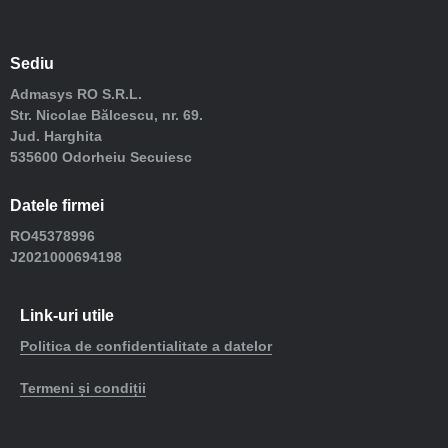
Sediu
Admasys RO S.R.L.
Str. Nicolae Bălcescu, nr. 69.
Jud. Harghita
535600 Odorheiu Secuiesc
Datele firmei
RO45378996
J2021000694198
Link-uri utile
Politica de confidentialitate a datelor
Termeni și condiții