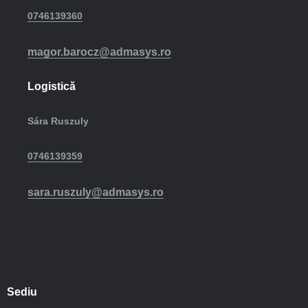
0746139360
magor.barocz@admasys.ro
Logistică
Sára Ruszuly
0746139359
sara.ruszuly@admasys.ro
Sediu