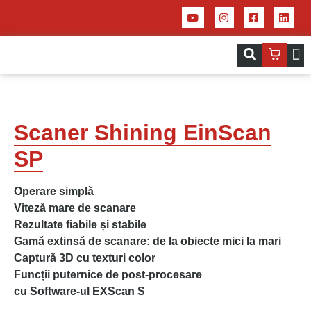
Servicii – Centrul de aplicații pentru 
Imprim
Scaner Shining EinScan
SP
Operare simplă
Viteză mare de scanare
Rezultate fiabile și stabile
Gamă extinsă de scanare: de la obiecte mici la mari
Captură 3D cu texturi color
Funcții puternice de post-procesare
cu Software-ul EXScan S