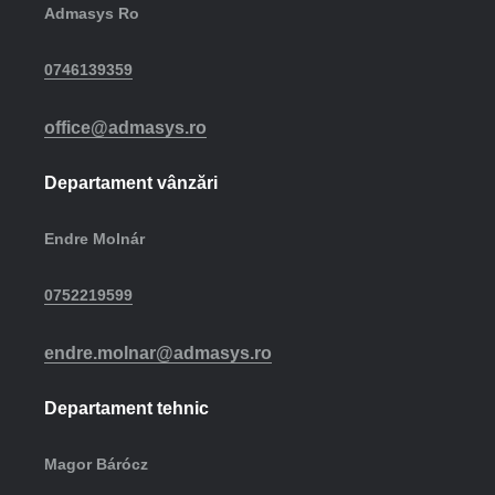
Admasys Ro
0746139359
office@admasys.ro
Departament vânzări
Endre Molnár
0752219599
endre.molnar@admasys.ro
Departament tehnic
Magor Bárócz