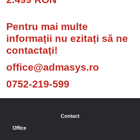
Pentru mai multe
informații nu ezitați să ne
contactați!
office@admasys.ro
0752-219-599
Contact
Office