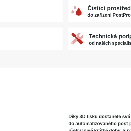
Čisticí prostře
do zařízení PostPr
Technická pod
od našich speciali
Díky 3D tisku dostanete sv
do automatizovaného post-
překvapivě krátké doby. S n