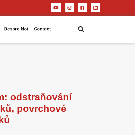
Despre Noi
Contact
m: odstraňování
šků, povrchové
sků