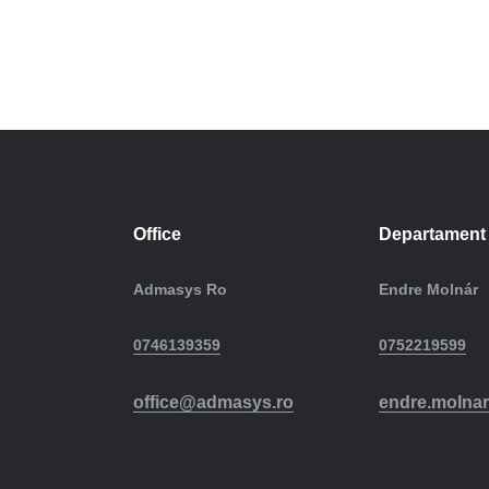
Office
Departament 
Admasys Ro
Endre Molnár
0746139359
0752219599
office@admasys.ro
endre.molna