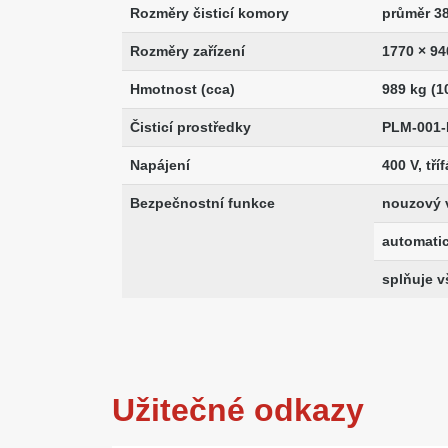
Rozměry čisticí komory
průměr 3
Rozměry zařízení
1770 × 94
Hmotnost (cca)
989 kg (1
Čisticí prostředky
PLM-001-
Napájení
400 V, tří
Bezpečnostní funkce
nouzový 
automati
splňuje 
Užitečné odkazy