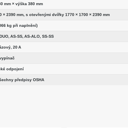
80 mm × výška 380 mm
0 × 2390 mm, s otevřenými dvířky 1770 × 1700 × 2390 mm
066 kg při naplnění)
DUO, AS-SS, AS-ALO, SS-SS
fázový, 20 A
vypínač
cké odpojení
všechny předpisy OSHA