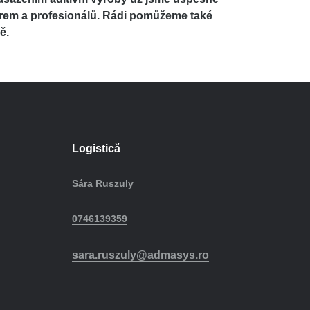
rem a profesionálů. Rádi pomůžeme také
ě.
Logistică
Sára Ruszuly
0746139359
sara.ruszuly@admasys.ro