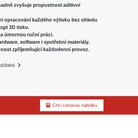
sadně zvyšuje propustnost aditivní
tní opracování každého výtisku bez ohledu
gii 3D tisku.
a úmornou ruční práci.
rdware, software i spotřební materiály.
ost zpříjemňující každodenní provoz.
očištění
Chci cenovou nabídku