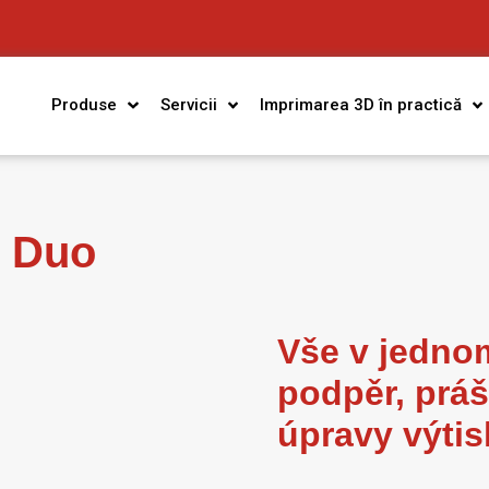
Produse
Servicii
Imprimarea 3D în practică
i Duo
Vše v jedno
podpěr, prá
úpravy výti