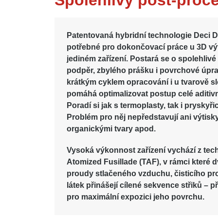
Spolehlivý post-proc
Patentovaná hybridní technologie
Deci D
potřebné pro dokončovací práce
u 3D výt
jediném zařízení. Postará se o spolehliv
podpěr, zbylého prášku i povrchové úpra
krátkým cyklem opracování i u tvarově slo
pomáhá optimalizovat postup celé aditiv
Poradí si jak s termoplasty, tak i pryskyř
Problém pro něj nepředstavují ani výtisky
organickými tvary apod.
Vysoká výkonnost zařízení vychází z
tec
Atomized Fusillade (TAF)
, v rámci které
proudy stlačeného vzduchu, čisticího p
látek přinášejí cílené sekvence střiků – p
pro maximální expozici jeho povrchu.