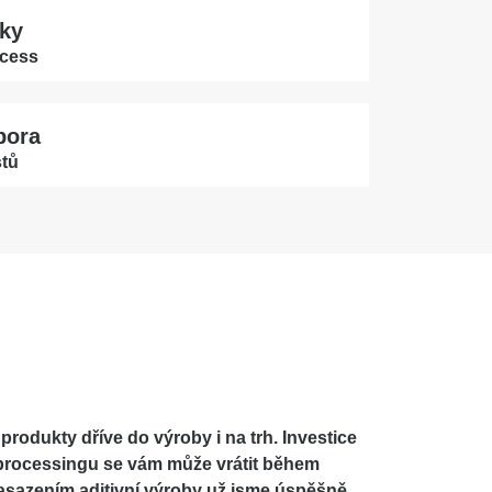
dky
ocess
pora
stů
é
produkty dříve do výroby i na trh
. Investice
processingu se vám může vrátit během
asazením aditivní výroby už jsme úspěšně