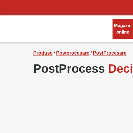
Magazin
online
Produse
/
Postprocesare
/
PostProcesare
PostProcess
Dec