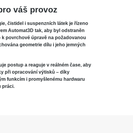
pro váš provoz
e, čistidel i suspenzních látek je řízeno
rem Automat3D tak, aby byl odstraněn
lo k povrchové úpravě na požadovanou
chována geometrie dílu i jeho jemných
uje postup a reaguje v reálném čase
, aby
y při opracování výtisků – díky
vým funkcím i promyšlenému hardwaru
práci.