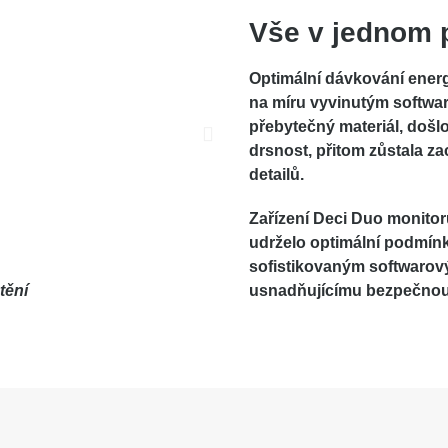
Vše v jednom 
Optimální dávkování energi
na míru vyvinutým softwa
přebytečný materiál, doš
drsnost, přitom
zůstala za
detailů
.
Zařízení Deci Duo
monitor
udrželo optimální podmínk
sofistikovaným softwaro
tění
usnadňujícímu bezpečnou 