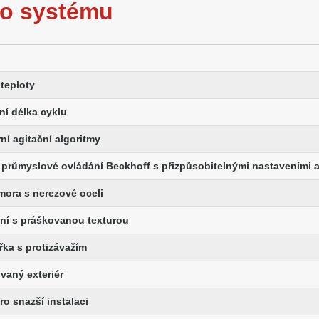
ho systému
 teploty
tní délka cyklu
rní agitační algoritmy
 průmyslové ovládání Beckhoff s přizpůsobitelnými nastaveními a
omora s nerezové oceli
ní s práškovanou texturou
ířka s protizávažím
ovaný exteriér
ro snazší instalaci