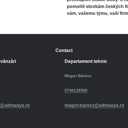
pomohli stovkám českých fi
vám, vašemu týmu, vaší firm
Contact
vânzări
Departament tehnic
Magor Bárócz
0746139360
r@admasys.ro
magor.barocz@admasys.ro