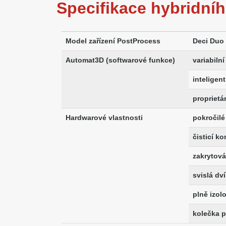
Specifikace hybridní
Model zařízení PostProcess
Deci Duo
Automat3D (softwarové funkce)
variabilní
inteligen
proprietá
Hardwarové vlastnosti
pokročilé
čisticí k
zakrytová
svislá dv
plně izol
kolečka p