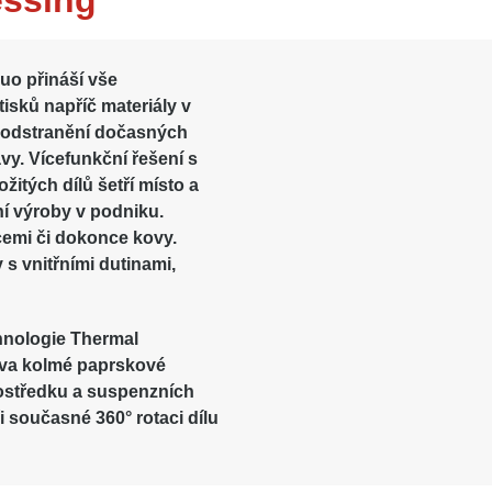
essing
uo přináší vše
isků napříč materiály v
é odstranění dočasných
vy. Vícefunkční řešení s
žitých dílů šetří místo a
ní výroby v podniku.
icemi či dokonce kovy.
 s vnitřními dutinami,
hnologie Thermal
 dva kolmé paprskové
rostředku a suspenzních
ři současné 360° rotaci dílu