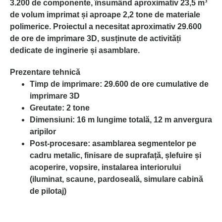
3.200 de componente, însumând aproximativ 23,5 m³
de volum imprimat și aproape 2,2 tone de materiale
polimerice. Proiectul a necesitat aproximativ 29.600
de ore de imprimare 3D, susținute de activități
dedicate de inginerie și asamblare.
Prezentare tehnică
Timp de imprimare:
29.600 de ore cumulative de
imprimare 3D
Greutate:
2 tone
Dimensiuni:
16 m lungime totală, 12 m anvergura
aripilor
Post-procesare:
asamblarea segmentelor pe
cadru metalic, finisare de suprafață, șlefuire și
acoperire, vopsire, instalarea interiorului
(iluminat, scaune, pardoseală, simulare cabină
de pilotaj)