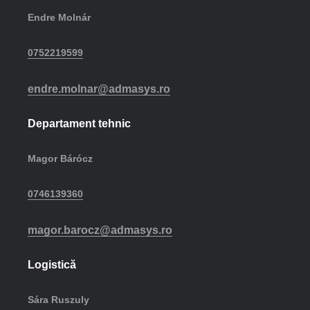
Endre Molnár
0752219599
endre.molnar@admasys.ro
Departament tehnic
Magor Bárócz
0746139360
magor.barocz@admasys.ro
Logistică
Sára Ruszuly