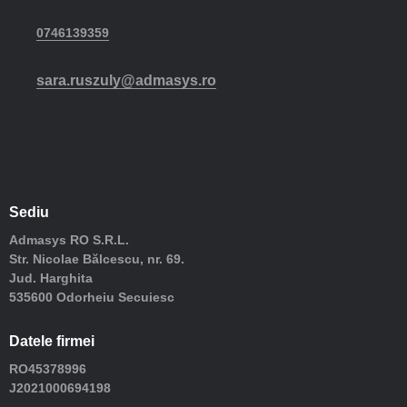
0746139359
sara.ruszuly@admasys.ro
Sediu
Admasys RO S.R.L.
Str. Nicolae Bălcescu, nr. 69.
Jud. Harghita
535600 Odorheiu Secuiesc
Datele firmei
RO45378996
J2021000694198