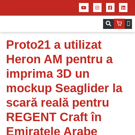
Servicii – Centrul de aplicații pentru 
Imprim
Proto21 a utilizat
Heron AM pentru a
imprima 3D un
mockup Seaglider la
scară reală pentru
REGENT Craft în
Emiratele Arabe