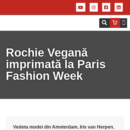
Servicii – Centrul de aplicații pentru 
Imprim
Rochie Vegană
imprimată la Paris
Fashion Week
Vedeta
modei
din Amsterdam, Iris van
Herpen
,