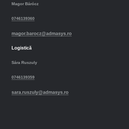
Magor Bárócz
0746139360
magor.barocz@admasys.ro
Logistică
Sára Ruszuly
0746139359
sara.ruszuly@admasys.ro