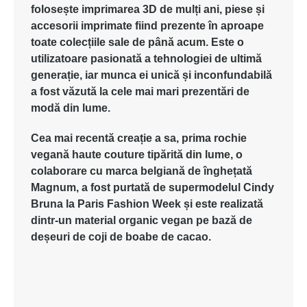
folosește
imprimarea
3D de
mulți
ani,
piese
și
accesorii
imprimate
fiind
prezente
în
aproape
toate
colecțiile
sale de
până
acum
.
Este o
utilizatoare
pasionată
a
tehnologiei
de
ultimă
generație
,
iar
munca
ei
unică
și
inconfundabilă
a
fost
văzută
la
cele
mai
mari
prezentări
de
modă
din
lume
.
Cea
mai
recentă
creație
a
sa
, prima
rochie
vegană
haute couture
tipărită
din
lume
,
o
colaborare
cu
marca
belgiană
de
înghețată
Magnum, a
fost
purtată
de
supermodelul
Cindy
Bruna la Paris Fashion Week
și
este
realizată
dintr
-un material organic vegan pe
bază
de
deșeuri
de
coji
de
boabe
de cacao.