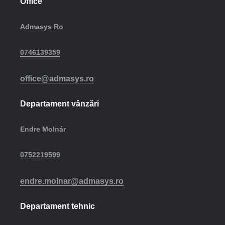
Office
Admasys Ro
0746139359
office@admasys.ro
Departament vânzări
Endre Molnár
0752219599
endre.molnar@admasys.ro
Departament tehnic