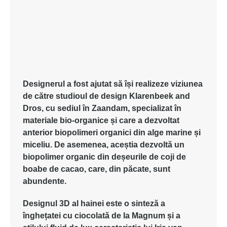
Designerul
a
fost
ajutat
să
își
realizeze
viziunea
de
către
studioul
de design Klarenbeek and
Dros, cu
sediul
în
Zaandam,
specializat
în
materiale
bio-
organice
și
care a
dezvoltat
anterior
biopolimeri
organici
din
alge
marine
și
miceliu
. De
asemenea
,
aceștia
dezvoltă
un
biopolimer
organic din
deșeurile
de
coji
de
boabe
de cacao, care, din
păcate
, sunt
abundente
.
Designul
3D al
hainei
este
o
sinteză
a
înghețatei
cu
ciocolată
de la Magnum
și
a