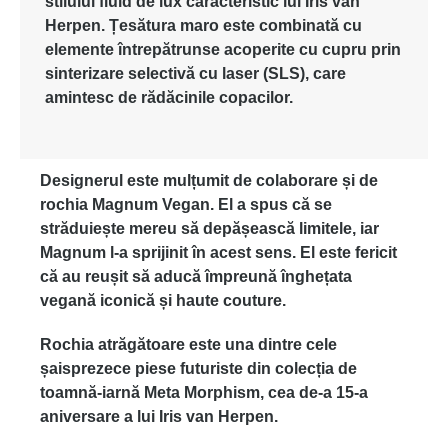
stilului
fluid de lux
caracteristic
lui
Iris van
Herpen
.
Țesătura
maro
este
combinată
cu
elemente
întrepătrunse
acoperite
cu
cupru
prin
sinterizare
selectivă
cu laser (SLS), care
amintesc
de
rădăcinile
copacilor
.
Designerul
este
mulțumit
de
colaborare
și
de
rochia
Magnum Vegan.
El a
spus
că
se
străduiește
mereu
să
depășească
limitele
,
iar
Magnum l-a
sprijinit
în
acest
sens.
El
este
fericit
că
au
reușit
să
aducă
împreună
înghețata
vegană
iconică
și
haute couture.
Rochia
atrăgătoare
este
una
dintre
cele
șaisprezece
piese
futuriste
din
colecția
de
toamnă-iarnă
Meta Morphism,
cea
de-a 15-a
aniversare
a
lui
Iris van
Herpen
.