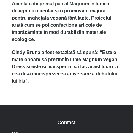
Acesta
este
primul
pas al Magnum
în
lumea
designului
circular
și
o
promovare
majoră
pentru
înghețata
vegană
fără
lapte
.
Proiectul
arată
cum se pot
confecționa
articole
de
îmbrăcăminte
în
mod
durabil
din
materiale
ecologice
.
Cindy Bruna a
fost
extaziată
să
spună
: “Este o
mare
onoare
să
prezint
în
lume
Magnum Vegan
Dress
și
este
și
mai
special
să
fac
acest
lucru
la
cea
de-a
cincisprezecea
aniversare
a
debutului
lui
Iris”.
Contact