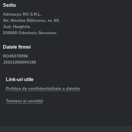
Sediu
Admasys RO S.R.L.
Str. Nicolae Bălcescu, nr. 69.
Jud. Harghita
535600 Odorheiu Secuiesc
Datele firmei
RO45378996
J2021000694198
Link-uri utile
Politica de confidentialitate a datelor
Termeni și condiții