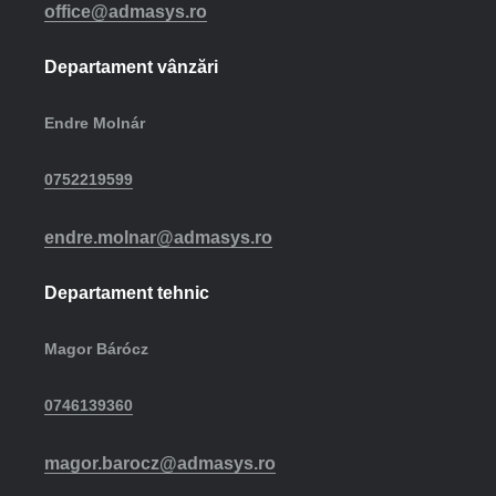
office@admasys.ro
Departament vânzări
Endre Molnár
0752219599
endre.molnar@admasys.ro
Departament tehnic
Magor Bárócz
0746139360
magor.barocz@admasys.ro