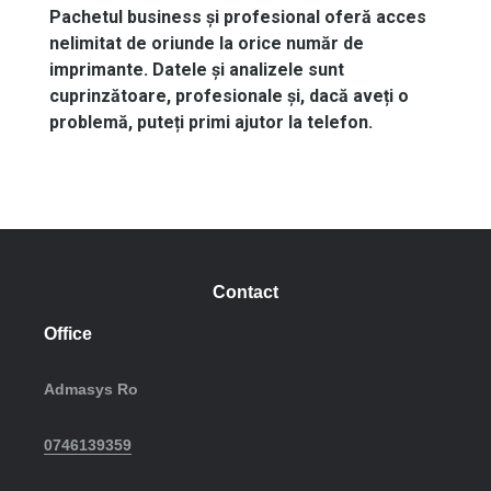
Pachetul
business
și
profesional
oferă
acces
nelimitat
de
oriunde
la
orice
număr
de
imprimante
.
Datele
și
analizele
sunt
cuprinzătoare
,
profesionale
și
,
dacă
aveți
o
problemă
,
puteți
primi
ajutor
la telefon.
Contact
Office
Admasys Ro
0746139359