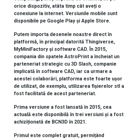
orice
dispozitiv
,
atâta
timp
cât
aveți
o
conexiune
la internet.
Versiunile
mobile
sunt
disponibile
pe
Google Play
și
Apple
Store
.
Putem
importa
desenele
noastre
direct
în
platformă
,
în
principal
datorită
Thingiverse
,
MyMiniFactory
și
software CAD.
În
2015,
compania
din
spatele
AstroPrint
a
încheiat
un
parteneriat
strategic
cu
3D
Slash
,
companie
implicată
în
software CAD,
iar
ca
urmare
a
acestei
colaborări
,
platforma
este
foarte
ușor
de
utilizat
, de
exemplu
,
utilizarea
fișierelor
stl
a
fost
facilitată
de
acest
parteneriat
.
Prima
versiune
a fost
lansată
în
2015,
cea
actuală
este
disponibilă
în
trei
versiuni
și
a fost
achiziționată
de BCN3D
în
2021.
Primul
este
complet
gratuit
,
permițând