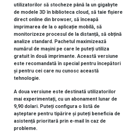
utilizatorilor
să
stocheze
până
la un gigabyte
de
modele
3D
în
biblioteca
cloud
,
să
taie
fișiere
direct
online din browser,
să
înceapă
imprimarea
de la o
aplicație
mobilă
,
să
monitorizeze
procesul
de la
distanță
,
să
obțină
analize
standard.
Pachetul
maximizează
numărul
de
mașini
pe
care
le
puteți
utiliza
gratuit
în
două
imprimante
.
Această
versiune
este
recomandată
în
special
pentru
începători
și
pentru
cei
care
nu
cunosc
această
tehnologie
.
A
doua
versiune
este
destinată
utilizatorilor
mai
experimentați
,
cu
un
abonament
lunar
de
9,90
dolari
.
Puteți
configura o
listă
de
așteptare
pentru
tipărire
și
puteți
beneficia
de
asistență
prioritară
prin
e-mail
în
caz
de
probleme
.