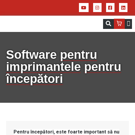
Servicii – Centrul de aplicații pentru 
Imprim
Software
pentru
imprimantele
pentru
începători
Pentru
începători
, este
foarte
important
să
nu