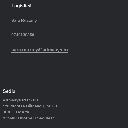
Logistică
Sára Ruszuly
0746139359
sara.ruszuly@admasys.ro
Sediu
Admasys RO S.R.L.
Str. Nicolae Bălcescu, nr. 69.
Jud. Harghita
535600 Odorheiu Secuiesc