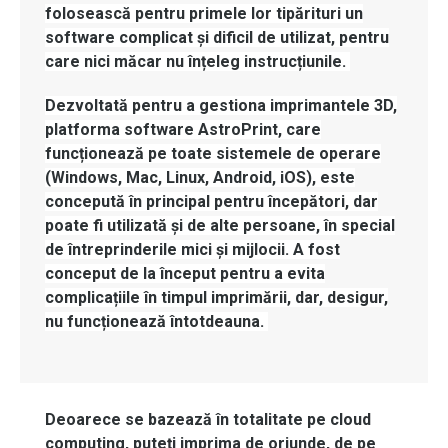
folosească
pentru
primele
lor
tipărituri
un
software
complicat
și
dificil
de
utilizat
,
pentru
care
nici
măcar
nu
înțeleg
instrucțiunile
.
Dezvoltată
pentru
a
gestiona
imprimantele
3D,
platforma
software
AstroPrint
,
care
funcționează
pe
toate
sistemele
de operare
(Windows, Mac, Linux, Android, iOS), este
concepută
în
principal
pentru
începători
,
dar
poate
fi
utilizată
și
de
alte
persoane
,
în
special
de
întreprinderile
mici
și
mijlocii
. A fost
conceput
de la
început
pentru
a
evita
complicațiile
în
timpul
imprimării
,
dar
,
desigur
,
nu
funcționează
întotdeauna
.
Deoarece
se
bazează
în
totalitate
pe
cloud
computing
,
puteți
imprima
de
oriunde
, de
pe